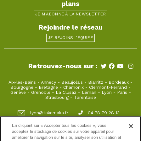
plans
JE M'ABONNE À LA NEWSLETTER
Rejoindre le réseau
JE REJOINS L'ÉQUIPE
Retrouvez-nous sur :
Aix-les-Bains
-
Annecy
-
Beaujolais
-
Biarritz
-
Bordeaux
-
Bourgogne
-
Bretagne
-
Chamonix
-
Clermont-Ferrand
-
Genève
-
Grenoble
-
La Clusaz
-
Léman
-
Lyon
-
Paris
-
Strasbourg
-
Tarentaise
lyon@takamaka.fr
04 78 79 28 13
Vieux Lyon 22 rue juiverie 69005 Lyon
En cliquant sur « Accepter tous les cookies », vous
acceptez le stockage de cookies sur votre appareil pour
améliorer la navigation sur le site, analyser son utilisation et