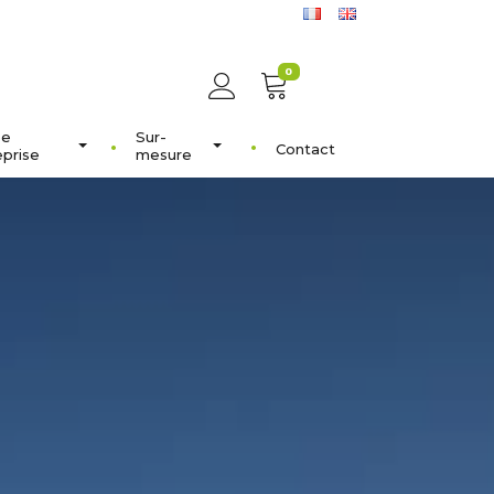
0
ée
Sur-
Contact
eprise
mesure