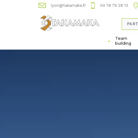
lyon@takamaka.fr
04 78 79 28 13
PART
Team
building