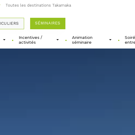
Toutes les destinations Takamaka
SÉMINAIRES
ICULIERS
Incentives /
Animation
Soir
activités
séminaire
entr