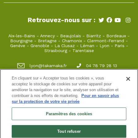
Retrouvez-nous sur :
Aix-les-Bains
-
Annecy
-
Beaujolais
-
Biarritz
-
Bordeaux
-
Bourgogne
-
Bretagne
-
Chamonix
-
Clermont-Ferrand
-
Genève
-
Grenoble
-
La Clusaz
-
Léman
-
Lyon
-
Paris
-
Strasbourg
-
Tarentaise
lyon@takamaka.fr
04 78 79 28 13
Vieux Lyon 22 rue juiverie 69005 Lyon
En cliquant sur « Accepter tous les cookies », vous
acceptez le stockage de cookies sur votre appareil pour
améliorer la navigation sur le site, analyser son utilisation et
contribuer à nos efforts de marketing.
Pour en savoir plus
Site classique
-
Mon compte
-
Informations pratiques
-
sur la protection de votre vie privée
Conditions générales de vente
-
Newsletter
-
Mentions
légales
-
Données personnelles
Paramètres des cookies
LYON SPORTS NATURE au 22 RUE JUIVERIE,69005 LYON,
FRANCE représenté par M.T.FENEROL, PRÉSIDENT a été
immatriculé au registre des opérateurs de voyages et de
Tout refuser
séjours sous le numéro : IM069250001