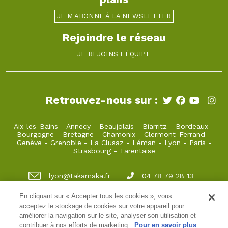
JE M'ABONNE À LA NEWSLETTER
Rejoindre le réseau
JE REJOINS L'ÉQUIPE
Retrouvez-nous sur :
Aix-les-Bains
-
Annecy
-
Beaujolais
-
Biarritz
-
Bordeaux
-
Bourgogne
-
Bretagne
-
Chamonix
-
Clermont-Ferrand
-
Genève
-
Grenoble
-
La Clusaz
-
Léman
-
Lyon
-
Paris
-
Strasbourg
-
Tarentaise
lyon@takamaka.fr
04 78 79 28 13
Vieux Lyon 22 rue juiverie 69005 Lyon
En cliquant sur « Accepter tous les cookies », vous
acceptez le stockage de cookies sur votre appareil pour
améliorer la navigation sur le site, analyser son utilisation et
contribuer à nos efforts de marketing.
Pour en savoir plus