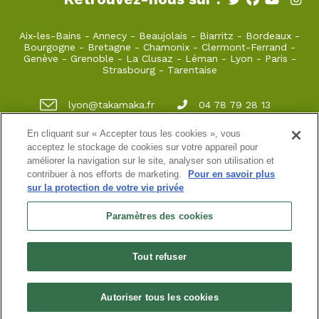
Aix-les-Bains
-
Annecy
-
Beaujolais
-
Biarritz
-
Bordeaux
-
Bourgogne
-
Bretagne
-
Chamonix
-
Clermont-Ferrand
-
Genève
-
Grenoble
-
La Clusaz
-
Léman
-
Lyon
-
Paris
-
Strasbourg
-
Tarentaise
lyon@takamaka.fr
04 78 79 28 13
Vieux Lyon 22 rue juiverie 69005 Lyon
En cliquant sur « Accepter tous les cookies », vous
acceptez le stockage de cookies sur votre appareil pour
améliorer la navigation sur le site, analyser son utilisation et
contribuer à nos efforts de marketing.
Pour en savoir plus
Site classique
-
Mon compte
-
Informations pratiques
-
sur la protection de votre vie privée
Conditions générales de vente
-
Newsletter
-
Mentions
légales
-
Données personnelles
Paramètres des cookies
LYON SPORTS NATURE au 22 RUE JUIVERIE,69005 LYON,
FRANCE représenté par M.T.FENEROL, PRÉSIDENT a été
immatriculé au registre des opérateurs de voyages et de
Tout refuser
séjours sous le numéro : IM069250001
R.C. professionnelle MMA Assurances 140 577 078 / SIRET:
80495532600033 / TVA intracom : FR6580495532600033 / Capital
social : € 5 000
Autoriser tous les cookies