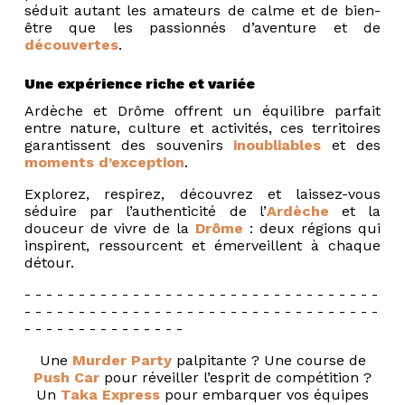
séduit autant les amateurs de calme et de bien-
être que les passionnés d’aventure et de
découvertes
.
Une expérience riche et variée
Ardèche et Drôme offrent un équilibre parfait
entre nature, culture et activités, ces territoires
garantissent des souvenirs
inoubliables
et des
moments d’exception
.
Explorez, respirez, découvrez et laissez-vous
séduire par l’authenticité de l’
Ardèche
et la
douceur de vivre de la
Drôme
: deux régions qui
inspirent, ressourcent et émerveillent à chaque
détour.
- - - - - - - - - - - - - - - - - - - - - - - - - - - - - - - - -
- - - - - - - - - - - - - - - - - - - - - - - - - - - - - - - - -
- - - - - - - - - - - - - - -
Une
Murder Party
palpitante ? Une course de
Push Car
pour réveiller l’esprit de compétition ?
Un
Taka Express
pour embarquer vos équipes