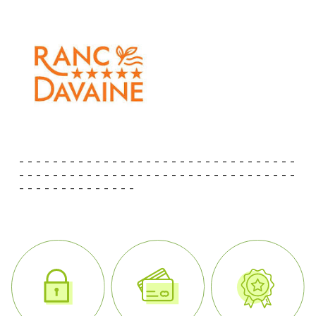
- - - - - - - - - - - - - - - - - - - - - - - - - - - - - - - - -
- - - - - - - - - - - - - - - - - - - - - - - - - - - - - - - - -
- - - - - - - - - - - - - -