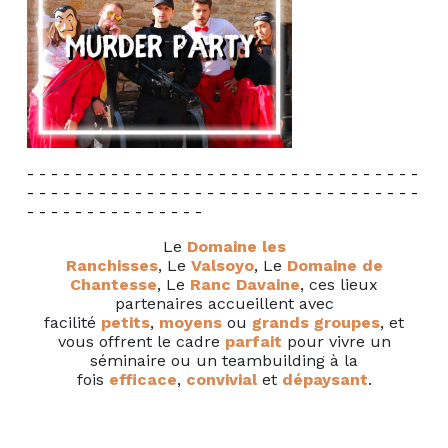
- - - - - - - - - - - - - - - - - - - - - - - - - - - - - - - - -
- - - - - - - - - - - - - - - - - - - - - - - - - - - - - - - - -
- - - - - - - - - - - - - - -
Le
Domaine les
Ranchisses
, Le
Valsoyo
, Le
Domaine de
Chantesse
, Le
Ranc Davaine
, ces lieux
partenaires accueillent avec
facilité
petits
,
moyens
ou
grands groupes
, et
vous offrent le cadre
parfait
pour vivre un
séminaire ou un teambuilding à la
fois
efficace
,
convivial
et
dépaysant
.