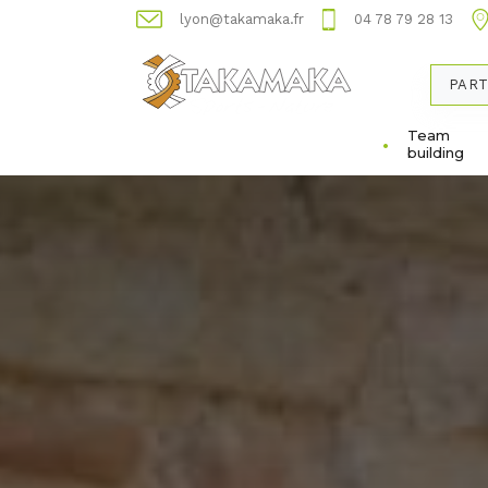
lyon@takamaka.fr
04 78 79 28 13
PART
Team
building