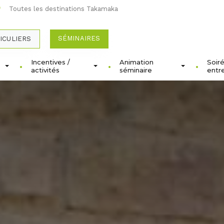
Toutes les destinations Takamaka
SÉMINAIRES
ICULIERS
Incentives /
Animation
Soir
activités
séminaire
entr