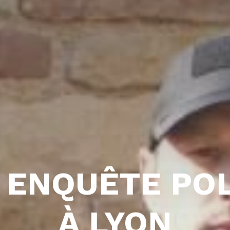
 ENQUÊTE POL
À LYON