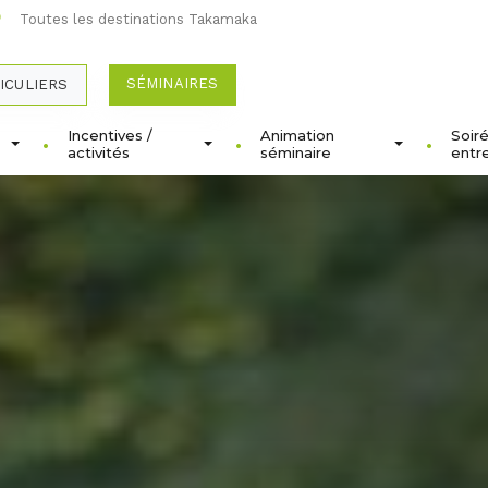
Toutes les destinations Takamaka
SÉMINAIRES
ICULIERS
Incentives /
Animation
Soir
activités
séminaire
entr