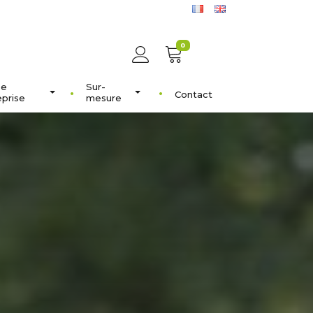
0
ée
Sur-
Contact
eprise
mesure