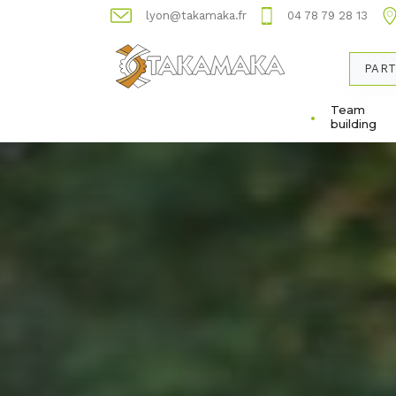
lyon@takamaka.fr
04 78 79 28 13
PART
Team
building