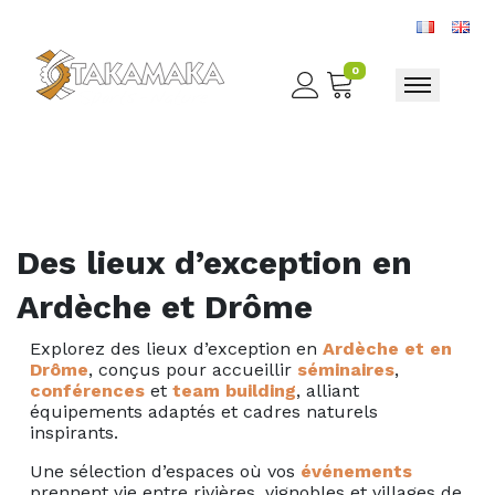
0
Toggle nav
Des lieux d’exception en
Ardèche et Drôme
Explorez des lieux d’exception en
Ardèche et en
Drôme
, conçus pour accueillir
séminaires
,
conférences
et
team building
, alliant
équipements adaptés et cadres naturels
inspirants.
Une sélection d’espaces où vos
événements
prennent vie entre rivières, vignobles et villages de