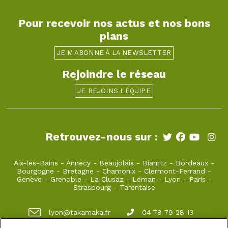
Pour recevoir nos actus et nos bons
plans
JE M'ABONNE À LA NEWSLETTER
Rejoindre le réseau
JE REJOINS L'ÉQUIPE
Retrouvez-nous sur :
Aix-les-Bains
-
Annecy
-
Beaujolais
-
Biarritz
-
Bordeaux
-
Bourgogne
-
Bretagne
-
Chamonix
-
Clermont-Ferrand
-
Genève
-
Grenoble
-
La Clusaz
-
Léman
-
Lyon
-
Paris
-
Strasbourg
-
Tarentaise
lyon@takamaka.fr
04 78 79 28 13