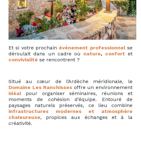
Et si votre prochain
événement professionnel
se
déroulait dans un cadre où
nature
,
confort
et
convivialité
se rencontrent ?
Situé au cœur de l’Ardèche méridionale, le
Domaine Les Ranchisses
offre un environnement
idéal
pour organiser séminaires, réunions et
moments de cohésion d’équipe. Entouré de
paysages naturels préservés, ce lieu combine
infrastructures modernes
et atmosphère
chaleureuse
, propices aux échanges et à la
créativité.