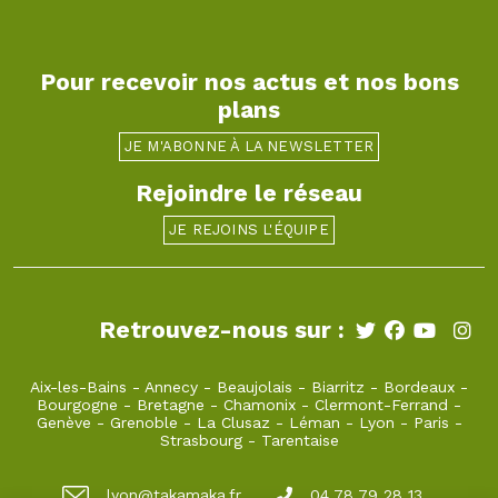
Pour recevoir nos actus et nos bons
plans
JE M'ABONNE À LA NEWSLETTER
Rejoindre le réseau
JE REJOINS L'ÉQUIPE
Retrouvez-nous sur :
Aix-les-Bains
-
Annecy
-
Beaujolais
-
Biarritz
-
Bordeaux
-
Bourgogne
-
Bretagne
-
Chamonix
-
Clermont-Ferrand
-
Genève
-
Grenoble
-
La Clusaz
-
Léman
-
Lyon
-
Paris
-
Strasbourg
-
Tarentaise
lyon@takamaka.fr
04 78 79 28 13