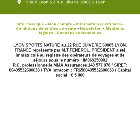
Vieux Lyon 22 rue juiverie 69005 Lyon
Site classique
-
Mon compte
-
Informations pratiques
-
Conditions générales de vente
-
Newsletter
-
Mentions
légales
-
Données personnelles
LYON SPORTS NATURE au 22 RUE JUIVERIE,69005 LYON,
FRANCE représenté par M.T.FENEROL, PRÉSIDENT a été
immatriculé au registre des opérateurs de voyages et de
séjours sous le numéro : IM069250001
R.C. professionnelle MMA Assurances 140 577 078 / SIRET:
80495532600033 / TVA intracom : FR6580495532600033 / Capital
social : € 5 000