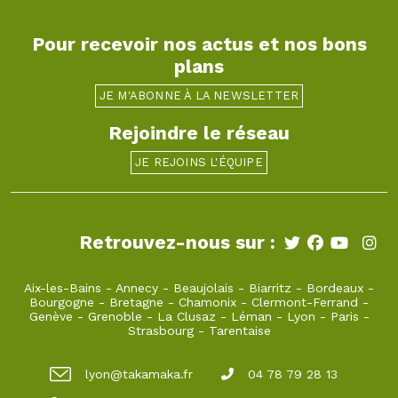
Pour recevoir nos actus et nos bons
plans
JE M'ABONNE À LA NEWSLETTER
Rejoindre le réseau
JE REJOINS L'ÉQUIPE
Retrouvez-nous sur :
Aix-les-Bains
-
Annecy
-
Beaujolais
-
Biarritz
-
Bordeaux
-
Bourgogne
-
Bretagne
-
Chamonix
-
Clermont-Ferrand
-
Genève
-
Grenoble
-
La Clusaz
-
Léman
-
Lyon
-
Paris
-
Strasbourg
-
Tarentaise
lyon@takamaka.fr
04 78 79 28 13