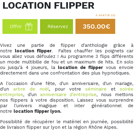
LOCATION FLIPPER
À PARTIR DE
350.00€
Offrir
Réservez
Vivez une partie de flipper d'anthologie grâce à
notre
location flipper
. Faîtes chauffer les poignets car
vous allez vous défoulez ! Au programme 3 flips différents
un mode multibille de fou et un maximum de hits. En solo
ou jusqu'à 4 joueurs, la
location de flipper
vous envoie
directement dans une confrontation des plus hypnotiques.
A l'occasion d'une fête, d'un anniversaire, d'un mariage,
d'un
arbre de noël
, pour votre
séminaire
et
soirée
entreprise
, d'un
anniversaire d'entreprise
, nous mettons
nos flippers à votre disposition. Laissez vous surprendre
par l'univers magique et inter générationnel de
notre
location flipper lyon.
Possibilité de récupérer le matériel en journée, possibilité
de livraison flipper sur lyon et la région Rhône Alpes.