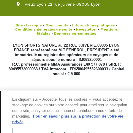
Vieux Lyon 22 rue juiverie 69005 Lyon
Site classique
-
Mon compte
-
Informations pratiques
-
Conditions générales de vente
-
Newsletter
-
Mentions
légales
-
Données personnelles
LYON SPORTS NATURE au 22 RUE JUIVERIE,69005 LYON,
FRANCE représenté par M.T.FENEROL, PRÉSIDENT a été
immatriculé au registre des opérateurs de voyages et de
séjours sous le numéro : IM069250001
R.C. professionnelle MMA Assurances 140 577 078 / SIRET:
80495532600033 / TVA intracom : FR6580495532600033 / Capital
social : € 5 000
En cliquant sur « Accepter tous les cookies », vous acceptez le
stockage de cookies sur votre appareil pour améliorer la navigation
sur le site, analyser son utilisation et contribuer à nos efforts de
marketing.
Pour en savoir plus sur la protection de votre vie
privée