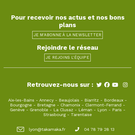
Pour recevoir nos actus et nos bons
plans
JE M'ABONNE À LA NEWSLETTER
Rejoindre le réseau
JE REJOINS L'ÉQUIPE
Retrouvez-nous sur :
Aix-les-Bains
-
Annecy
-
Beaujolais
-
Biarritz
-
Bordeaux
-
Bourgogne
-
Bretagne
-
Chamonix
-
Clermont-Ferrand
-
Genève
-
Grenoble
-
La Clusaz
-
Léman
-
Lyon
-
Paris
-
Strasbourg
-
Tarentaise
lyon@takamaka.fr
04 78 79 28 13