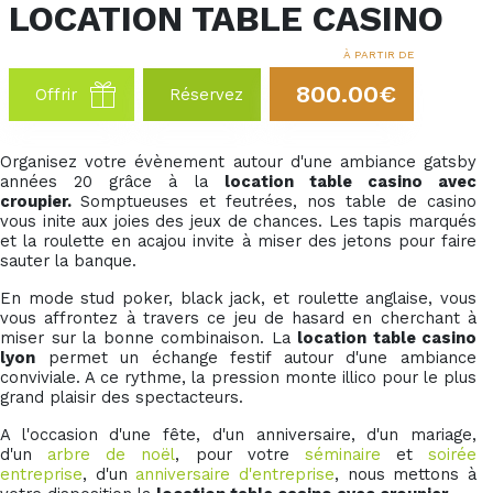
LOCATION TABLE CASINO
À PARTIR DE
800.00€
Offrir
Réservez
Organisez votre évènement autour d'une ambiance gatsby
années 20 grâce à la
location table casino avec
croupier.
Somptueuses et feutrées, nos table de casino
vous inite aux joies des jeux de chances. Les tapis marqués
et la roulette en acajou invite à miser des jetons pour faire
sauter la banque.
En mode stud poker, black jack, et roulette anglaise, vous
vous affrontez à travers ce jeu de hasard en cherchant à
miser sur la bonne combinaison. La
location table casino
lyon
permet un échange festif autour d'une ambiance
conviviale. A ce rythme, la pression monte illico pour le plus
grand plaisir des spectacteurs.
A l'occasion d'une fête, d'un anniversaire, d'un mariage,
d'un
arbre de noël
, pour votre
séminaire
et
soirée
entreprise
, d'un
anniversaire d'entreprise
, nous mettons à