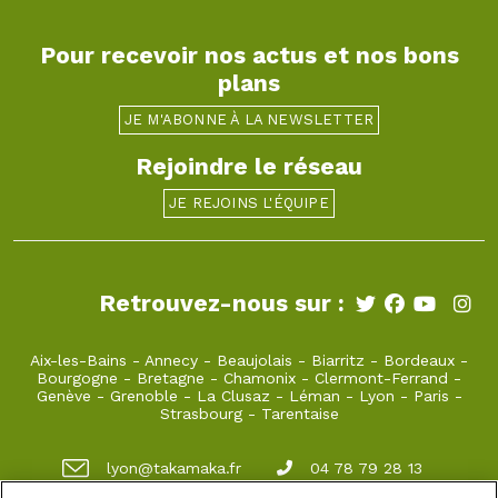
Pour recevoir nos actus et nos bons
plans
JE M'ABONNE À LA NEWSLETTER
Rejoindre le réseau
JE REJOINS L'ÉQUIPE
Retrouvez-nous sur :
Aix-les-Bains
-
Annecy
-
Beaujolais
-
Biarritz
-
Bordeaux
-
Bourgogne
-
Bretagne
-
Chamonix
-
Clermont-Ferrand
-
Genève
-
Grenoble
-
La Clusaz
-
Léman
-
Lyon
-
Paris
-
Strasbourg
-
Tarentaise
lyon@takamaka.fr
04 78 79 28 13